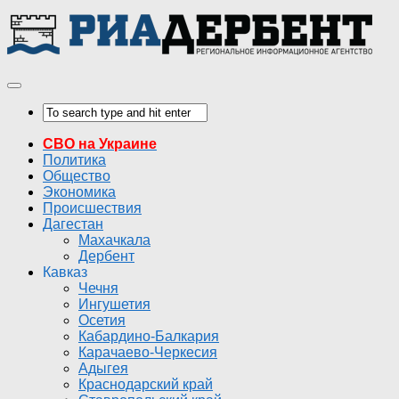
СВО на Украине
Политика
Общество
Экономика
Происшествия
Дагестан
Махачкала
Дербент
Кавказ
Чечня
Ингушетия
Осетия
Кабардино-Балкария
Карачаево-Черкесия
Адыгея
Краснодарский край