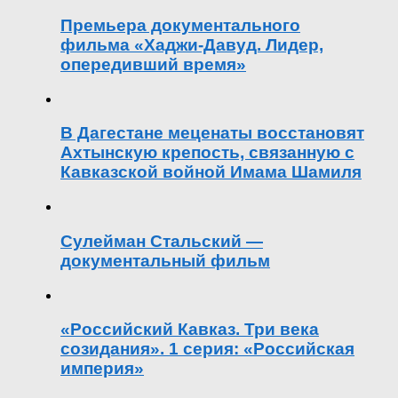
Премьера документального
фильма «Хаджи-Давуд. Лидер,
опередивший время»
В Дагестане меценаты восстановят
Ахтынскую крепость, связанную с
Кавказской войной Имама Шамиля
Сулейман Стальский —
документальный фильм
«Российский Кавказ. Три века
созидания». 1 серия: «Российская
империя»