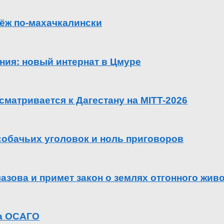
ёж по-махачкалински
ения: новый интернат в Цмуре
сматривается к Дагестану на MITT-2026
 собачьих уголовок и ноль приговоров
азова и примет закон о землях отгонного жив
га ОСАГО