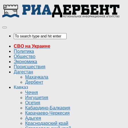
СВО на Украине
Политика
Общество
Экономика
Происшествия
Дагестан
Махачкала
Дербент
Кавказ
Чечня
Ингушетия
Осетия
Кабардино-Балкария
Карачаево-Черкесия
Адыгея
Краснодарский край