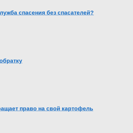
лужба спасения без спасателей?
 обратку
вращает право на свой картофель