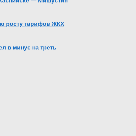
в Каспийске — Мишустин
 по росту тарифов ЖКХ
л в минус на треть