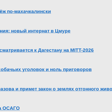
ёж по-махачкалински
ения: новый интернат в Цмуре
сматривается к Дагестану на MITT-2026
 собачьих уголовок и ноль приговоров
азова и примет закон о землях отгонного жив
га ОСАГО