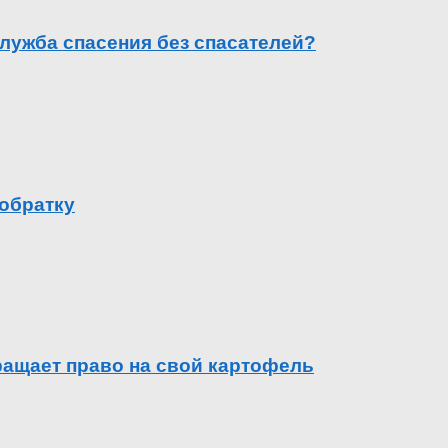
лужба спасения без спасателей?
 обратку
вращает право на свой картофель