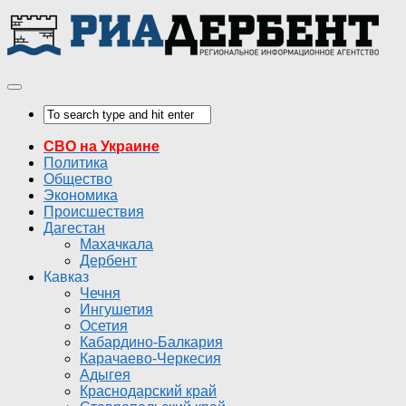
СВО на Украине
Политика
Общество
Экономика
Происшествия
Дагестан
Махачкала
Дербент
Кавказ
Чечня
Ингушетия
Осетия
Кабардино-Балкария
Карачаево-Черкесия
Адыгея
Краснодарский край