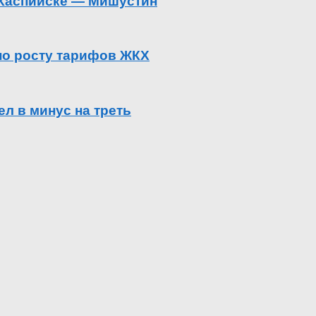
в Каспийске — Мишустин
 по росту тарифов ЖКХ
л в минус на треть