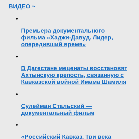
ВИДЕО ~
Премьера документального
фильма «Хаджи-Давуд. Лидер,
опередивший время»
В Дагестане меценаты восстановят
Ахтынскую крепость, связанную с
Кавказской войной Имама Шамиля
Сулейман Стальский —
документальный фильм
«Российский Кавказ. Три века