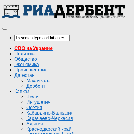
СВО на Украине
Политика
Общество
Экономика
Происшествия
Дагестан
Махачкала
Дербент
Кавказ
Чечня
Ингушетия
Осетия
Кабардино-Балкария
Карачаево-Черкесия
Адыгея
Краснодарский край