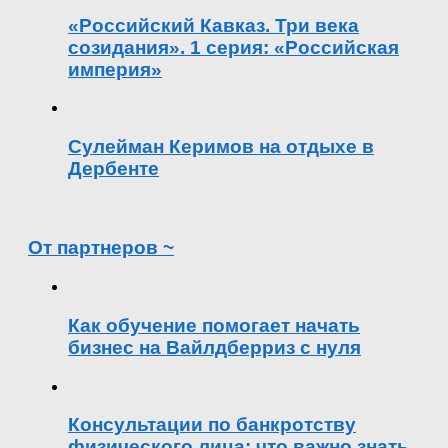
«Российский Кавказ. Три века
созидания». 1 серия: «Российская
империя»
Сулейман Керимов на отдыхе в
Дербенте
От партнеров ~
Как обучение помогает начать
бизнес на Вайлдберриз с нуля
Консультации по банкротству
физического лица: что важно знать