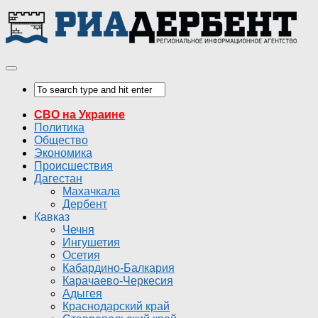
СВО на Украине
Политика
Общество
Экономика
Происшествия
Дагестан
Махачкала
Дербент
Кавказ
Чечня
Ингушетия
Осетия
Кабардино-Балкария
Карачаево-Черкесия
Адыгея
Краснодарский край