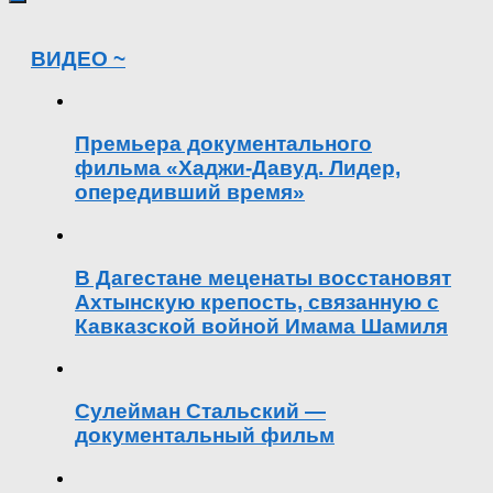
ВИДЕО ~
Премьера документального
фильма «Хаджи-Давуд. Лидер,
опередивший время»
В Дагестане меценаты восстановят
Ахтынскую крепость, связанную с
Кавказской войной Имама Шамиля
Сулейман Стальский —
документальный фильм