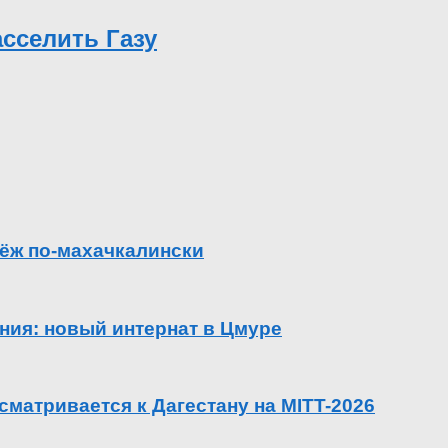
сселить Газу
ёж по-махачкалински
ения: новый интернат в Цмуре
сматривается к Дагестану на MITT-2026