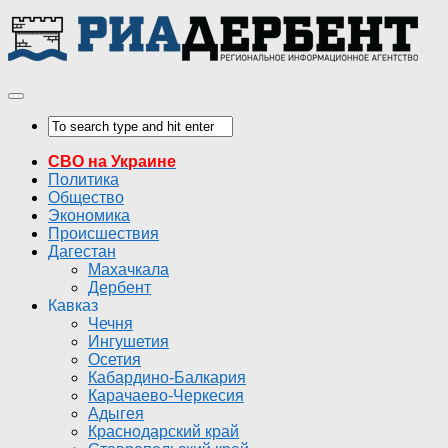
СВО на Украине
Политика
Общество
Экономика
Происшествия
Дагестан
Махачкала
Дербент
Кавказ
Чечня
Ингушетия
Осетия
Кабардино-Балкария
Карачаево-Черкесия
Адыгея
Краснодарский край