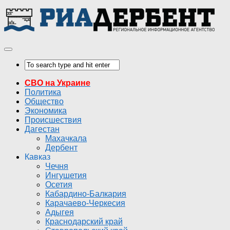
СВО на Украине
Политика
Общество
Экономика
Происшествия
Дагестан
Махачкала
Дербент
Кавказ
Чечня
Ингушетия
Осетия
Кабардино-Балкария
Карачаево-Черкесия
Адыгея
Краснодарский край