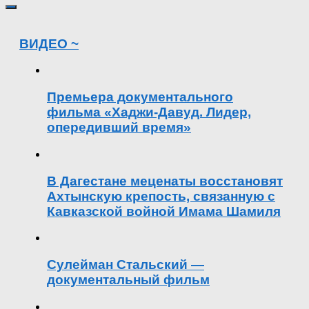
ВИДЕО ~
Премьера документального
фильма «Хаджи-Давуд. Лидер,
опередивший время»
В Дагестане меценаты восстановят
Ахтынскую крепость, связанную с
Кавказской войной Имама Шамиля
Сулейман Стальский —
документальный фильм