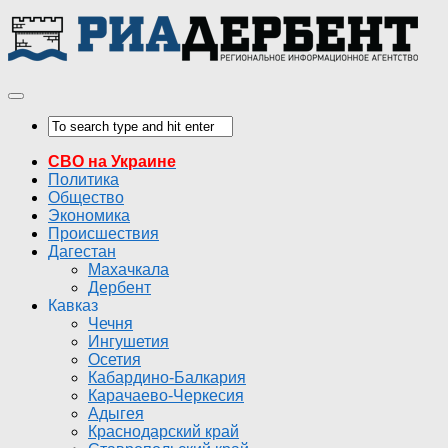
СВО на Украине
Политика
Общество
Экономика
Происшествия
Дагестан
Махачкала
Дербент
Кавказ
Чечня
Ингушетия
Осетия
Кабардино-Балкария
Карачаево-Черкесия
Адыгея
Краснодарский край