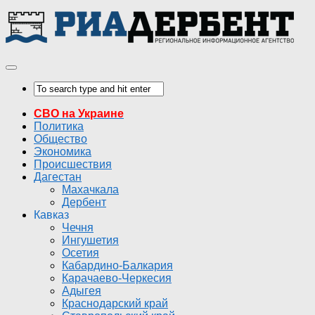
СВО на Украине
Политика
Общество
Экономика
Происшествия
Дагестан
Махачкала
Дербент
Кавказ
Чечня
Ингушетия
Осетия
Кабардино-Балкария
Карачаево-Черкесия
Адыгея
Краснодарский край