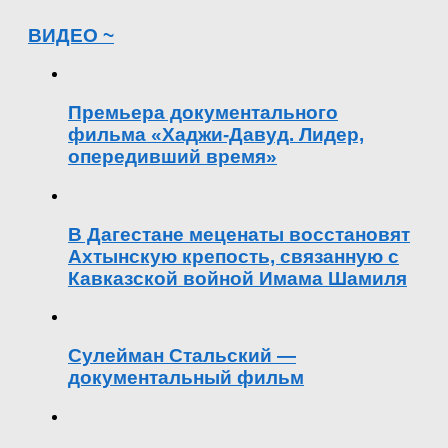
ВИДЕО ~
Премьера документального
фильма «Хаджи-Давуд. Лидер,
опередивший время»
В Дагестане меценаты восстановят
Ахтынскую крепость, связанную с
Кавказской войной Имама Шамиля
Сулейман Стальский —
документальный фильм