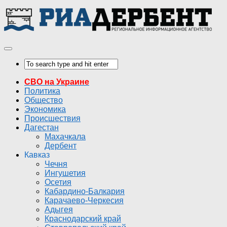
СВО на Украине
Политика
Общество
Экономика
Происшествия
Дагестан
Махачкала
Дербент
Кавказ
Чечня
Ингушетия
Осетия
Кабардино-Балкария
Карачаево-Черкесия
Адыгея
Краснодарский край