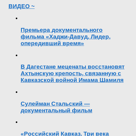
ВИДЕО ~
Премьера документального
фильма «Хаджи-Давуд. Лидер,
опередивший время»
В Дагестане меценаты восстановят
Ахтынскую крепость, связанную с
Кавказской войной Имама Шамиля
Сулейман Стальский —
документальный фильм
«Российский Кавказ. Три века