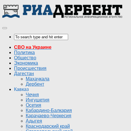
СВО на Украине
Политика
Общество
Экономика
Происшествия
Дагестан
Махачкала
Дербент
Кавказ
Чечня
Ингушетия
Осетия
Кабардино-Балкария
Карачаево-Черкесия
Адыгея
Краснодарский край