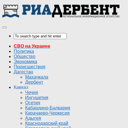
СВО на Украине
Политика
Общество
Экономика
Происшествия
Дагестан
Махачкала
Дербент
Кавказ
Чечня
Ингушетия
Осетия
Кабардино-Балкария
Карачаево-Черкесия
Адыгея
Краснодарский край