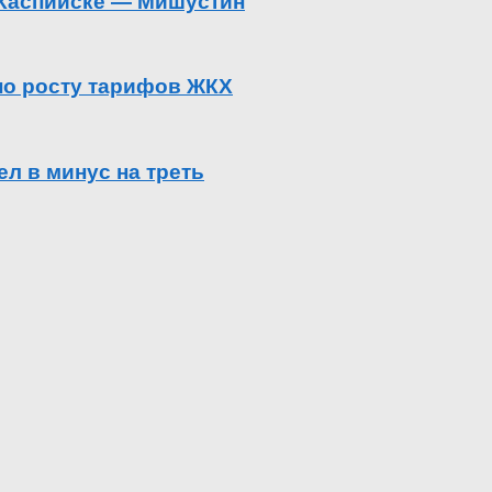
в Каспийске — Мишустин
 по росту тарифов ЖКХ
л в минус на треть