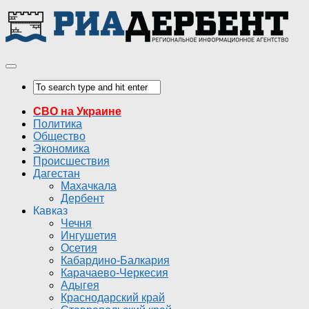
СВО на Украине
Политика
Общество
Экономика
Происшествия
Дагестан
Махачкала
Дербент
Кавказ
Чечня
Ингушетия
Осетия
Кабардино-Балкария
Карачаево-Черкесия
Адыгея
Краснодарский край