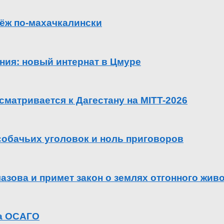
ёж по-махачкалински
ения: новый интернат в Цмуре
сматривается к Дагестану на MITT-2026
 собачьих уголовок и ноль приговоров
азова и примет закон о землях отгонного жив
га ОСАГО