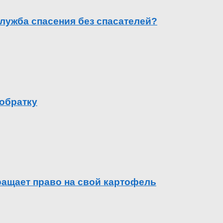
лужба спасения без спасателей?
 обратку
вращает право на свой картофель