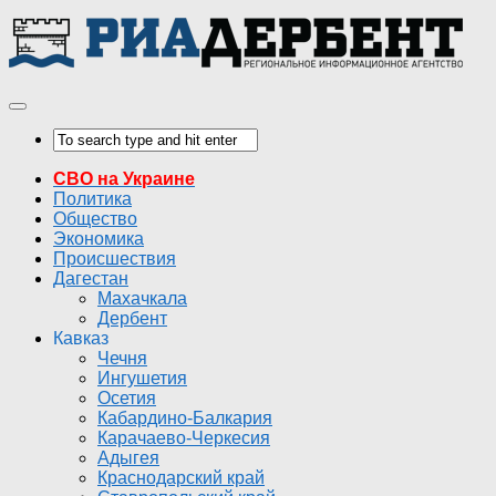
СВО на Украине
Политика
Общество
Экономика
Происшествия
Дагестан
Махачкала
Дербент
Кавказ
Чечня
Ингушетия
Осетия
Кабардино-Балкария
Карачаево-Черкесия
Адыгея
Краснодарский край