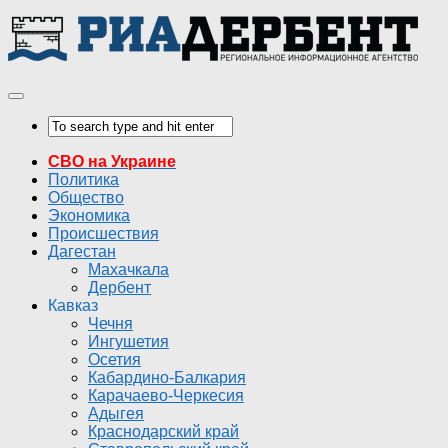
СВО на Украине
Политика
Общество
Экономика
Происшествия
Дагестан
Махачкала
Дербент
Кавказ
Чечня
Ингушетия
Осетия
Кабардино-Балкария
Карачаево-Черкесия
Адыгея
Краснодарский край