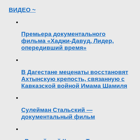
ВИДЕО ~
Премьера документального
фильма «Хаджи-Давуд. Лидер,
опередивший время»
В Дагестане меценаты восстановят
Ахтынскую крепость, связанную с
Кавказской войной Имама Шамиля
Сулейман Стальский —
документальный фильм