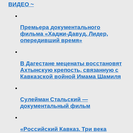
ВИДЕО ~
Премьера документального
фильма «Хаджи-Давуд. Лидер,
опередивший время»
В Дагестане меценаты восстановят
Ахтынскую крепость, связанную с
Кавказской войной Имама Шамиля
Сулейман Стальский —
документальный фильм
«Российский Кавказ. Три века