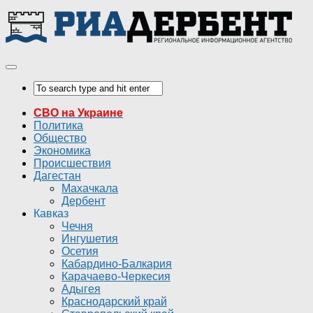
СВО на Украине
Политика
Общество
Экономика
Происшествия
Дагестан
Махачкала
Дербент
Кавказ
Чечня
Ингушетия
Осетия
Кабардино-Балкария
Карачаево-Черкесия
Адыгея
Краснодарский край