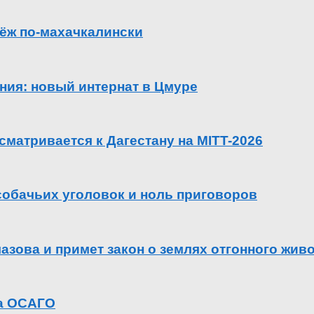
ёж по-махачкалински
ения: новый интернат в Цмуре
сматривается к Дагестану на MITT-2026
 собачьих уголовок и ноль приговоров
азова и примет закон о землях отгонного жив
га ОСАГО