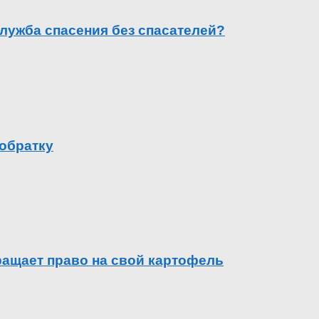
лужба спасения без спасателей?
 обратку
вращает право на свой картофель