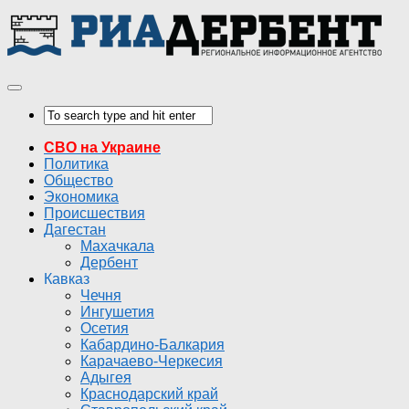
СВО на Украине
Политика
Общество
Экономика
Происшествия
Дагестан
Махачкала
Дербент
Кавказ
Чечня
Ингушетия
Осетия
Кабардино-Балкария
Карачаево-Черкесия
Адыгея
Краснодарский край