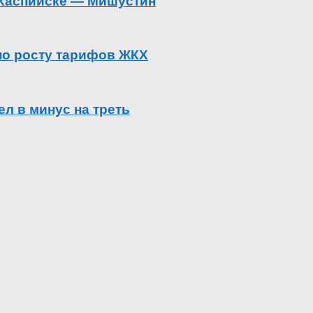
в Каспийске — Мишустин
 по росту тарифов ЖКХ
л в минус на треть