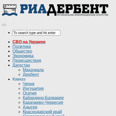
СВО на Украине
Политика
Общество
Экономика
Происшествия
Дагестан
Махачкала
Дербент
Кавказ
Чечня
Ингушетия
Осетия
Кабардино-Балкария
Карачаево-Черкесия
Адыгея
Краснодарский край