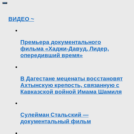
ВИДЕО ~
Премьера документального
фильма «Хаджи-Давуд. Лидер,
опередивший время»
В Дагестане меценаты восстановят
Ахтынскую крепость, связанную с
Кавказской войной Имама Шамиля
Сулейман Стальский —
документальный фильм