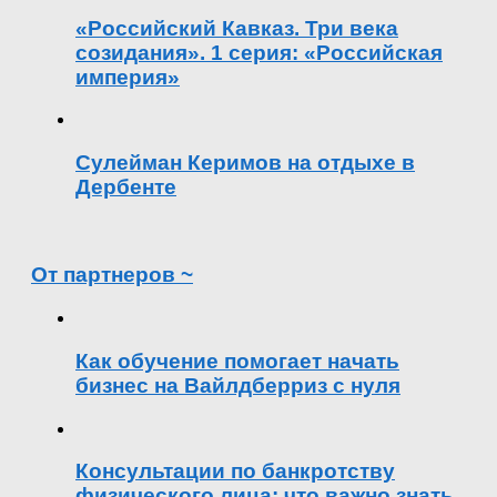
«Российский Кавказ. Три века
созидания». 1 серия: «Российская
империя»
Сулейман Керимов на отдыхе в
Дербенте
От партнеров ~
Как обучение помогает начать
бизнес на Вайлдберриз с нуля
Консультации по банкротству
физического лица: что важно знать