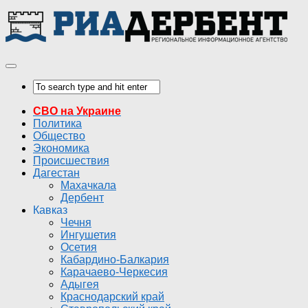
СВО на Украине
Политика
Общество
Экономика
Происшествия
Дагестан
Махачкала
Дербент
Кавказ
Чечня
Ингушетия
Осетия
Кабардино-Балкария
Карачаево-Черкесия
Адыгея
Краснодарский край