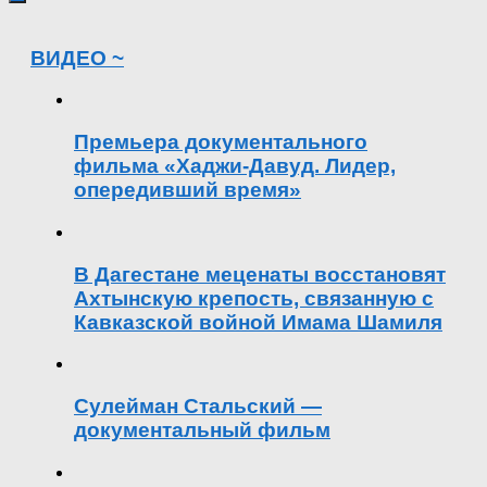
ВИДЕО ~
Премьера документального
фильма «Хаджи-Давуд. Лидер,
опередивший время»
В Дагестане меценаты восстановят
Ахтынскую крепость, связанную с
Кавказской войной Имама Шамиля
Сулейман Стальский —
документальный фильм