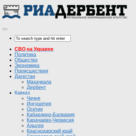
СВО на Украине
Политика
Общество
Экономика
Происшествия
Дагестан
Махачкала
Дербент
Кавказ
Чечня
Ингушетия
Осетия
Кабардино-Балкария
Карачаево-Черкесия
Адыгея
Краснодарский край