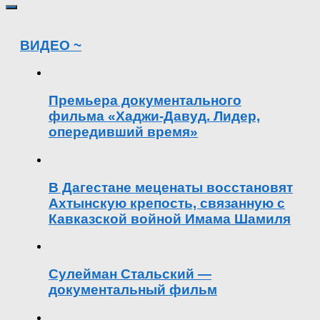
ВИДЕО ~
Премьера документального
фильма «Хаджи-Давуд. Лидер,
опередивший время»
В Дагестане меценаты восстановят
Ахтынскую крепость, связанную с
Кавказской войной Имама Шамиля
Сулейман Стальский —
документальный фильм