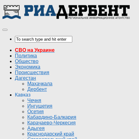
СВО на Украине
Политика
Общество
Экономика
Происшествия
Дагестан
Махачкала
Дербент
Кавказ
Чечня
Ингушетия
Осетия
Кабардино-Балкария
Карачаево-Черкесия
Адыгея
Краснодарский край