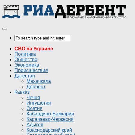
СВО на Украине
Политика
Общество
Экономика
Происшествия
Дагестан
Махачкала
Дербент
Кавказ
Чечня
Ингушетия
Осетия
Кабардино-Балкария
Карачаево-Черкесия
Адыгея
Краснодарский край