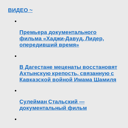
ВИДЕО ~
Премьера документального
фильма «Хаджи-Давуд. Лидер,
опередивший время»
В Дагестане меценаты восстановят
Ахтынскую крепость, связанную с
Кавказской войной Имама Шамиля
Сулейман Стальский —
документальный фильм