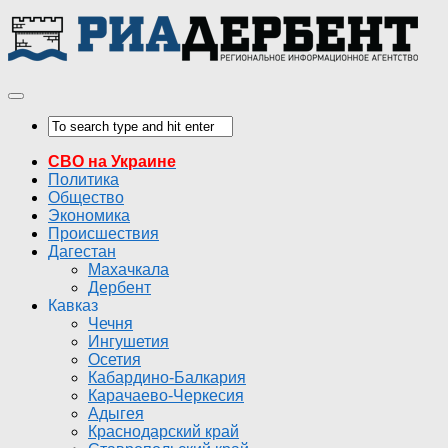
СВО на Украине
Политика
Общество
Экономика
Происшествия
Дагестан
Махачкала
Дербент
Кавказ
Чечня
Ингушетия
Осетия
Кабардино-Балкария
Карачаево-Черкесия
Адыгея
Краснодарский край