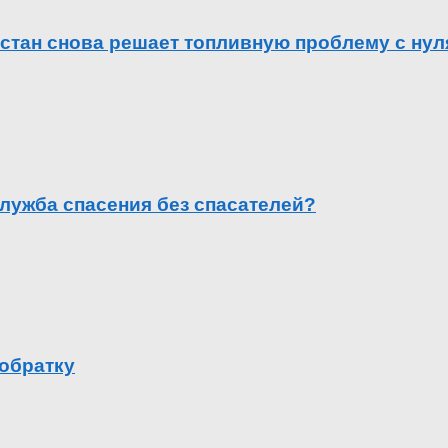
естан снова решает топливную проблему с нул
лужба спасения без спасателей?
 обратку