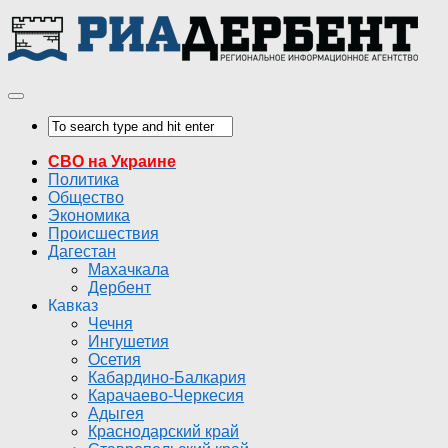
СВО на Украине
Политика
Общество
Экономика
Происшествия
Дагестан
Махачкала
Дербент
Кавказ
Чечня
Ингушетия
Осетия
Кабардино-Балкария
Карачаево-Черкесия
Адыгея
Краснодарский край