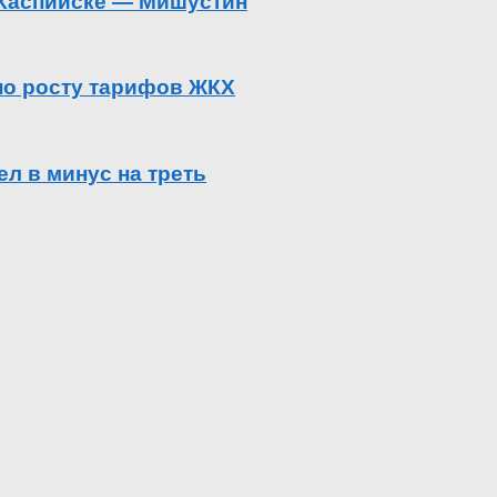
в Каспийске — Мишустин
 по росту тарифов ЖКХ
л в минус на треть