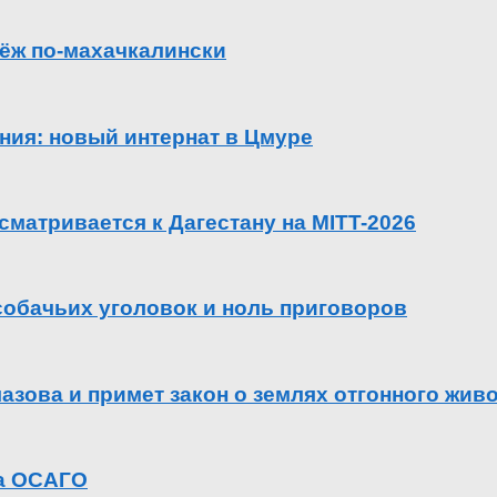
ёж по-махачкалински
ения: новый интернат в Цмуре
сматривается к Дагестану на MITT-2026
 собачьих уголовок и ноль приговоров
азова и примет закон о землях отгонного жив
га ОСАГО