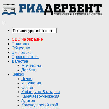
СВО на Украине
Политика
Общество
Экономика
Происшествия
Дагестан
Махачкала
Дербент
Кавказ
Чечня
Ингушетия
Осетия
Кабардино-Балкария
Карачаево-Черкесия
Адыгея
Краснодарский край