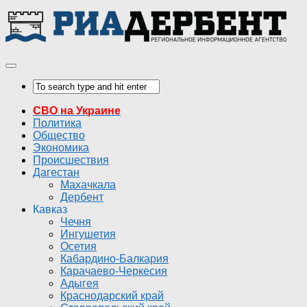
СВО на Украине
Политика
Общество
Экономика
Происшествия
Дагестан
Махачкала
Дербент
Кавказ
Чечня
Ингушетия
Осетия
Кабардино-Балкария
Карачаево-Черкесия
Адыгея
Краснодарский край