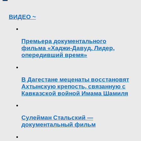
ВИДЕО ~
Премьера документального
фильма «Хаджи-Давуд. Лидер,
опередивший время»
В Дагестане меценаты восстановят
Ахтынскую крепость, связанную с
Кавказской войной Имама Шамиля
Сулейман Стальский —
документальный фильм