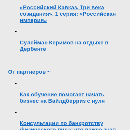
«Российский Кавказ. Три века
созидания». 1 серия: «Российская
империя»
Сулейман Керимов на отдыхе в
Дербенте
От партнеров ~
Как обучение помогает начать
бизнес на Вайлдберриз с нуля
Консультации по банкротству
физического лица: что важно знать