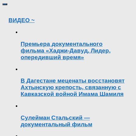
ВИДЕО ~
Премьера документального
фильма «Хаджи-Давуд. Лидер,
опередивший время»
В Дагестане меценаты восстановят
Ахтынскую крепость, связанную с
Кавказской войной Имама Шамиля
Сулейман Стальский —
документальный фильм