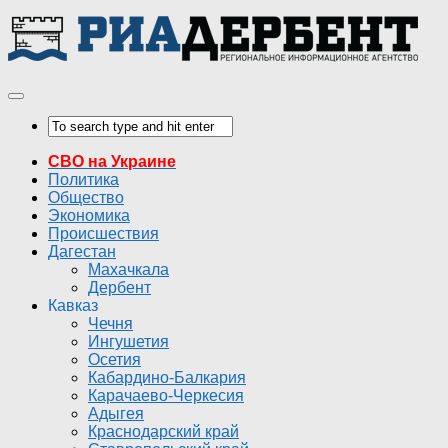
СВО на Украине
Политика
Общество
Экономика
Происшествия
Дагестан
Махачкала
Дербент
Кавказ
Чечня
Ингушетия
Осетия
Кабардино-Балкария
Карачаево-Черкесия
Адыгея
Краснодарский край