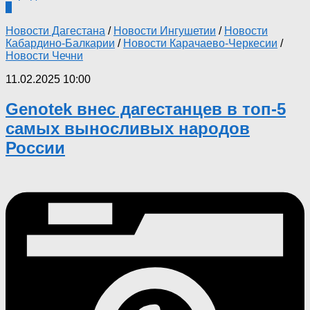
0
Новости Дагестана
/
Новости Ингушетии
/
Новости
Кабардино-Балкарии
/
Новости Карачаево-Черкесии
/
Новости Чечни
11.02.2025 10:00
Genotek внес дагестанцев в топ-5
самых выносливых народов
России