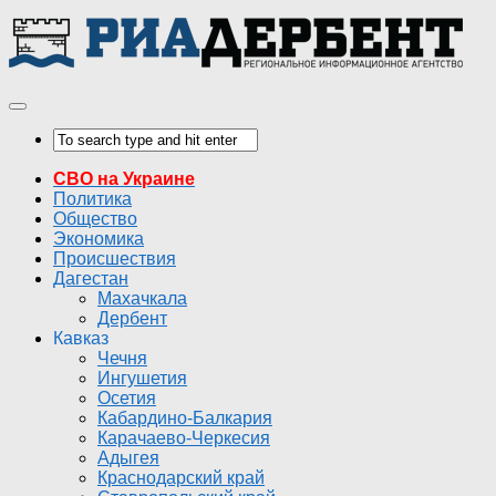
СВО на Украине
Политика
Общество
Экономика
Происшествия
Дагестан
Махачкала
Дербент
Кавказ
Чечня
Ингушетия
Осетия
Кабардино-Балкария
Карачаево-Черкесия
Адыгея
Краснодарский край