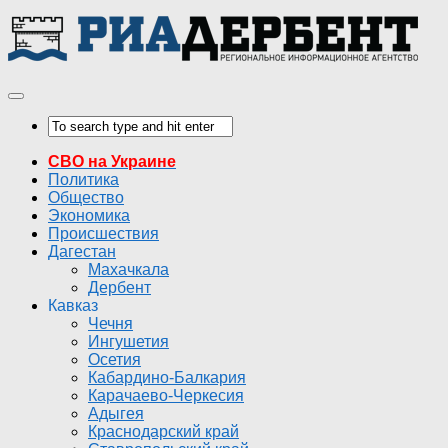
СВО на Украине
Политика
Общество
Экономика
Происшествия
Дагестан
Махачкала
Дербент
Кавказ
Чечня
Ингушетия
Осетия
Кабардино-Балкария
Карачаево-Черкесия
Адыгея
Краснодарский край