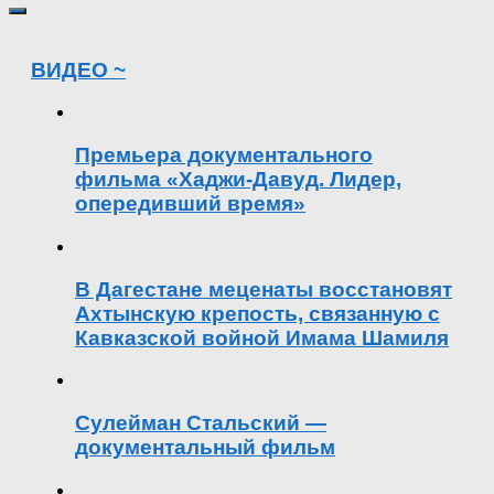
ВИДЕО ~
Премьера документального
фильма «Хаджи-Давуд. Лидер,
опередивший время»
В Дагестане меценаты восстановят
Ахтынскую крепость, связанную с
Кавказской войной Имама Шамиля
Сулейман Стальский —
документальный фильм