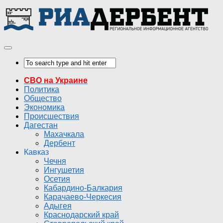
СВО на Украине
Политика
Общество
Экономика
Происшествия
Дагестан
Махачкала
Дербент
Кавказ
Чечня
Ингушетия
Осетия
Кабардино-Балкария
Карачаево-Черкесия
Адыгея
Краснодарский край