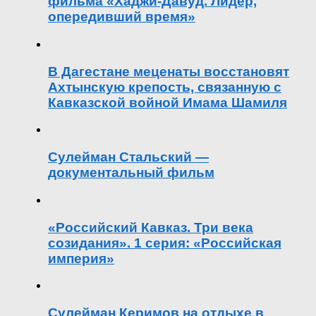
фильма «Хаджи-Давуд. Лидер,
опередивший время»
В Дагестане меценаты восстановят
Ахтынскую крепость, связанную с
Кавказской войной Имама Шамиля
Сулейман Стальский —
документальный фильм
«Российский Кавказ. Три века
созидания». 1 серия: «Российская
империя»
Сулейман Керимов на отдыхе в