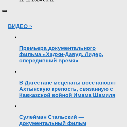
ВИДЕО ~
Премьера документального
фильма «Хаджи-Давуд. Лидер,
опередивший время»
В Дагестане меценаты восстановят
Ахтынскую крепость, связанную с
Кавказской войной Имама Шамиля
Сулейман Стальский —
документальный фильм