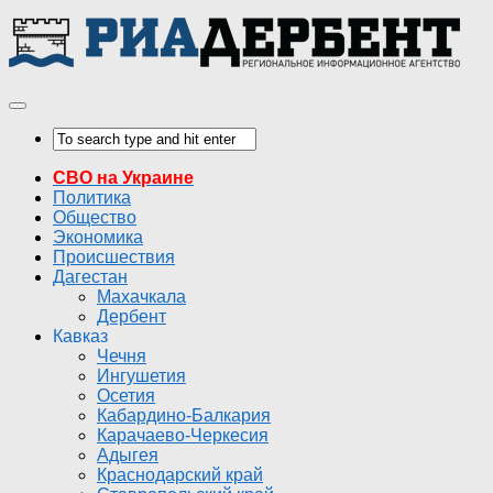
СВО на Украине
Политика
Общество
Экономика
Происшествия
Дагестан
Махачкала
Дербент
Кавказ
Чечня
Ингушетия
Осетия
Кабардино-Балкария
Карачаево-Черкесия
Адыгея
Краснодарский край