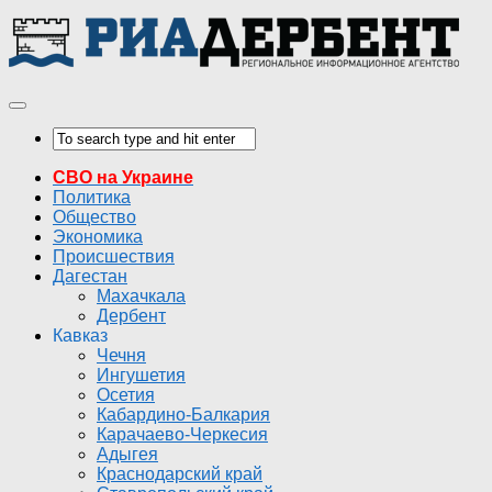
СВО на Украине
Политика
Общество
Экономика
Происшествия
Дагестан
Махачкала
Дербент
Кавказ
Чечня
Ингушетия
Осетия
Кабардино-Балкария
Карачаево-Черкесия
Адыгея
Краснодарский край