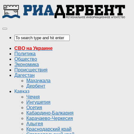
СВО на Украине
Политика
Общество
Экономика
Происшествия
Дагестан
Махачкала
Дербент
Кавказ
Чечня
Ингушетия
Осетия
Кабардино-Балкария
Карачаево-Черкесия
Адыгея
Краснодарский край