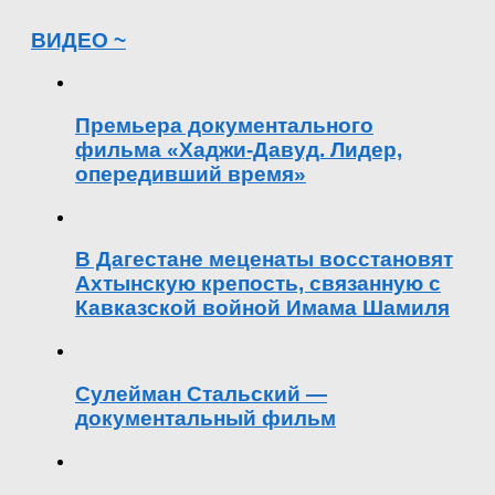
ВИДЕО ~
Премьера документального
фильма «Хаджи-Давуд. Лидер,
опередивший время»
В Дагестане меценаты восстановят
Ахтынскую крепость, связанную с
Кавказской войной Имама Шамиля
Сулейман Стальский —
документальный фильм