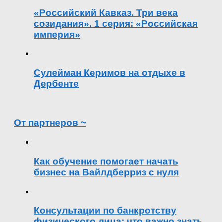
«Российский Кавказ. Три века
созидания». 1 серия: «Российская
империя»
Сулейман Керимов на отдыхе в
Дербенте
От партнеров ~
Как обучение помогает начать
бизнес на Вайлдберриз с нуля
Консультации по банкротству
физического лица: что важно знать