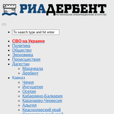
СВО на Украине
Политика
Общество
Экономика
Происшествия
Дагестан
Махачкала
Дербент
Кавказ
Чечня
Ингушетия
Осетия
Кабардино-Балкария
Карачаево-Черкесия
Адыгея
Краснодарский край