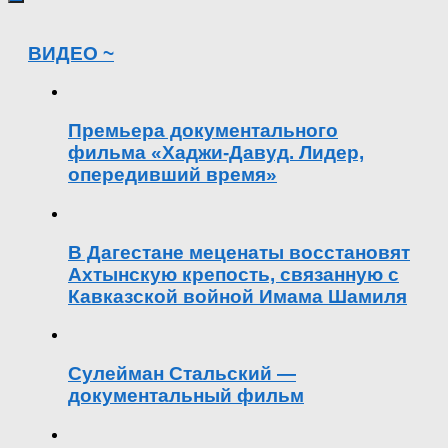
ВИДЕО ~
Премьера документального
фильма «Хаджи-Давуд. Лидер,
опередивший время»
В Дагестане меценаты восстановят
Ахтынскую крепость, связанную с
Кавказской войной Имама Шамиля
Сулейман Стальский —
документальный фильм