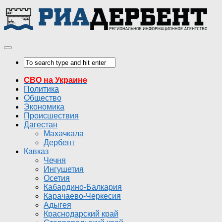
СВО на Украине
Политика
Общество
Экономика
Происшествия
Дагестан
Махачкала
Дербент
Кавказ
Чечня
Ингушетия
Осетия
Кабардино-Балкария
Карачаево-Черкесия
Адыгея
Краснодарский край