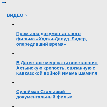
ВИДЕО ~
Премьера документального
фильма «Хаджи-Давуд. Лидер,
опередивший время»
В Дагестане меценаты восстановят
Ахтынскую крепость, связанную с
Кавказской войной Имама Шамиля
Сулейман Стальский —
документальный фильм