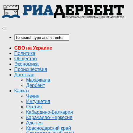
СВО на Украине
Политика
Общество
Экономика
Происшествия
Дагестан
Махачкала
Дербент
Кавказ
Чечня
Ингушетия
Осетия
Кабардино-Балкария
Карачаево-Черкесия
Адыгея
Краснодарский край