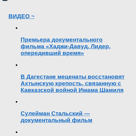
ВИДЕО ~
Премьера документального
фильма «Хаджи-Давуд. Лидер,
опередивший время»
В Дагестане меценаты восстановят
Ахтынскую крепость, связанную с
Кавказской войной Имама Шамиля
Сулейман Стальский —
документальный фильм