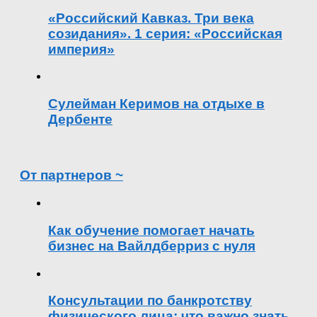
«Российский Кавказ. Три века
созидания». 1 серия: «Российская
империя»
Сулейман Керимов на отдыхе в
Дербенте
От партнеров ~
Как обучение помогает начать
бизнес на Вайлдберриз с нуля
Консультации по банкротству
физического лица: что важно знать