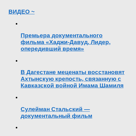
ВИДЕО ~
Премьера документального
фильма «Хаджи-Давуд. Лидер,
опередивший время»
В Дагестане меценаты восстановят
Ахтынскую крепость, связанную с
Кавказской войной Имама Шамиля
Сулейман Стальский —
документальный фильм