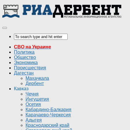
СВО на Украине
Политика
Общество
Экономика
Происшествия
Дагестан
Махачкала
Дербент
Кавказ
Чечня
Ингушетия
Осетия
Кабардино-Балкария
Карачаево-Черкесия
Адыгея
Краснодарский край