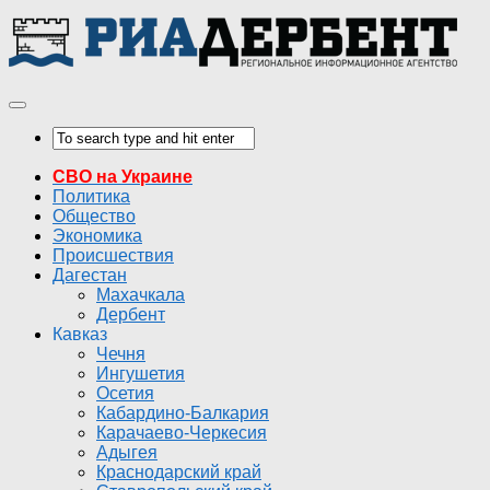
СВО на Украине
Политика
Общество
Экономика
Происшествия
Дагестан
Махачкала
Дербент
Кавказ
Чечня
Ингушетия
Осетия
Кабардино-Балкария
Карачаево-Черкесия
Адыгея
Краснодарский край