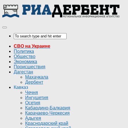
СВО на Украине
Политика
Общество
Экономика
Происшествия
Дагестан
Махачкала
Дербент
Кавказ
Чечня
Ингушетия
Осетия
Кабардино-Балкария
Карачаево-Черкесия
Адыгея
Краснодарский край