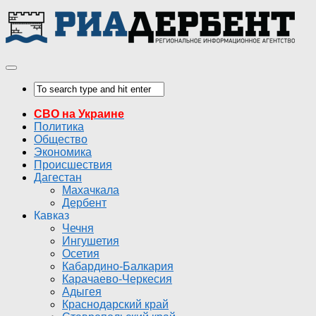
СВО на Украине
Политика
Общество
Экономика
Происшествия
Дагестан
Махачкала
Дербент
Кавказ
Чечня
Ингушетия
Осетия
Кабардино-Балкария
Карачаево-Черкесия
Адыгея
Краснодарский край