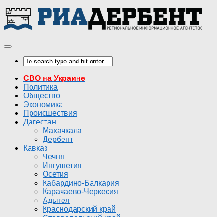
СВО на Украине
Политика
Общество
Экономика
Происшествия
Дагестан
Махачкала
Дербент
Кавказ
Чечня
Ингушетия
Осетия
Кабардино-Балкария
Карачаево-Черкесия
Адыгея
Краснодарский край