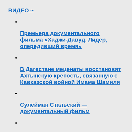
ВИДЕО ~
Премьера документального
фильма «Хаджи-Давуд. Лидер,
опередивший время»
В Дагестане меценаты восстановят
Ахтынскую крепость, связанную с
Кавказской войной Имама Шамиля
Сулейман Стальский —
документальный фильм