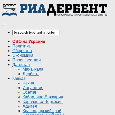
СВО на Украине
Политика
Общество
Экономика
Происшествия
Дагестан
Махачкала
Дербент
Кавказ
Чечня
Ингушетия
Осетия
Кабардино-Балкария
Карачаево-Черкесия
Адыгея
Краснодарский край