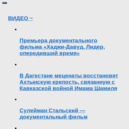
ВИДЕО ~
Премьера документального
фильма «Хаджи-Давуд. Лидер,
опередивший время»
В Дагестане меценаты восстановят
Ахтынскую крепость, связанную с
Кавказской войной Имама Шамиля
Сулейман Стальский —
документальный фильм