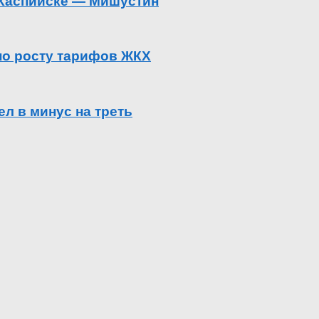
в Каспийске — Мишустин
 по росту тарифов ЖКХ
л в минус на треть