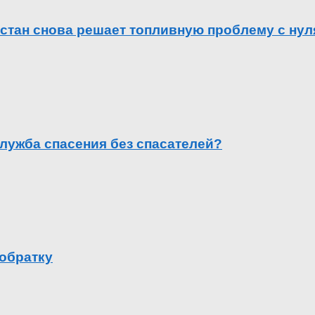
естан снова решает топливную проблему с нул
лужба спасения без спасателей?
 обратку