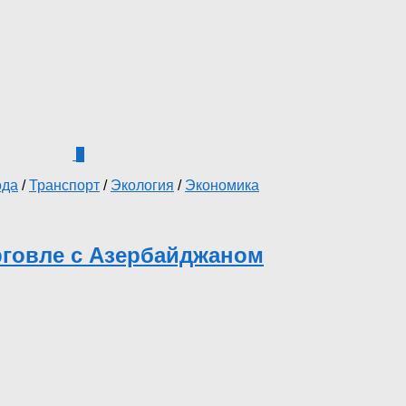
0
ода
/
Транспорт
/
Экология
/
Экономика
рговле с Азербайджаном