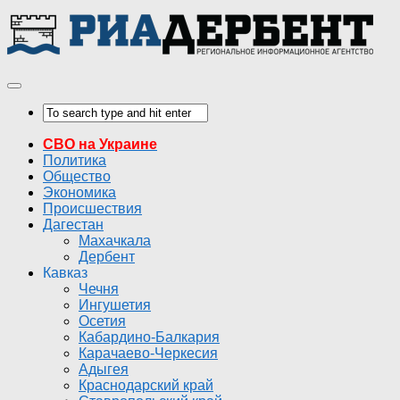
СВО на Украине
Политика
Общество
Экономика
Происшествия
Дагестан
Махачкала
Дербент
Кавказ
Чечня
Ингушетия
Осетия
Кабардино-Балкария
Карачаево-Черкесия
Адыгея
Краснодарский край