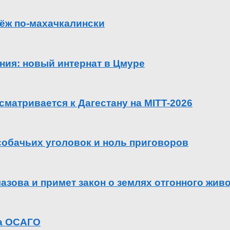
ёж по-махачкалински
ения: новый интернат в Цмуре
сматривается к Дагестану на MITT-2026
 собачьих уголовок и ноль приговоров
азова и примет закон о землях отгонного жив
га ОСАГО