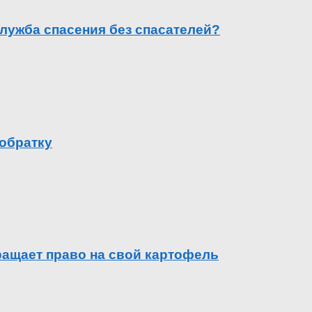
лужба спасения без спасателей?
 обратку
вращает право на свой картофель