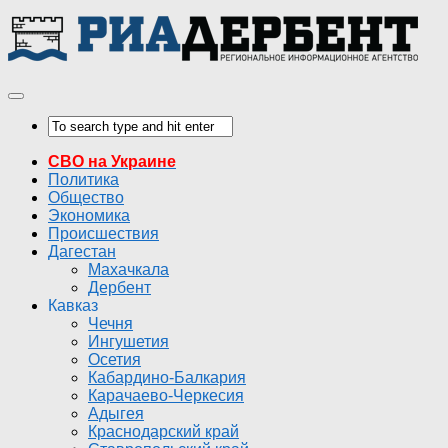
СВО на Украине
Политика
Общество
Экономика
Происшествия
Дагестан
Махачкала
Дербент
Кавказ
Чечня
Ингушетия
Осетия
Кабардино-Балкария
Карачаево-Черкесия
Адыгея
Краснодарский край