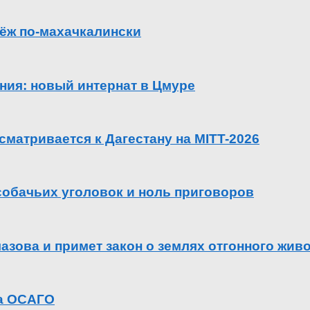
ёж по-махачкалински
ения: новый интернат в Цмуре
сматривается к Дагестану на MITT-2026
 собачьих уголовок и ноль приговоров
азова и примет закон о землях отгонного жив
га ОСАГО