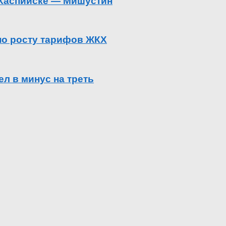
в Каспийске — Мишустин
 по росту тарифов ЖКХ
л в минус на треть