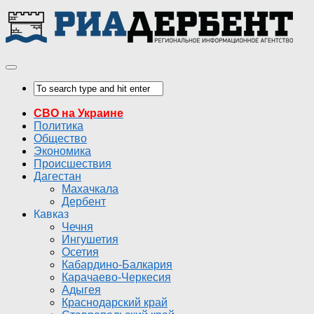
СВО на Украине
Политика
Общество
Экономика
Происшествия
Дагестан
Махачкала
Дербент
Кавказ
Чечня
Ингушетия
Осетия
Кабардино-Балкария
Карачаево-Черкесия
Адыгея
Краснодарский край