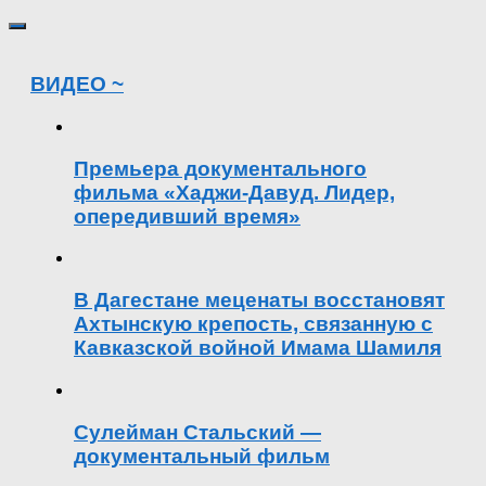
ВИДЕО ~
Премьера документального
фильма «Хаджи-Давуд. Лидер,
опередивший время»
В Дагестане меценаты восстановят
Ахтынскую крепость, связанную с
Кавказской войной Имама Шамиля
Сулейман Стальский —
документальный фильм