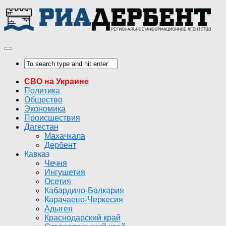
СВО на Украине
Политика
Общество
Экономика
Происшествия
Дагестан
Махачкала
Дербент
Кавказ
Чечня
Ингушетия
Осетия
Кабардино-Балкария
Карачаево-Черкесия
Адыгея
Краснодарский край