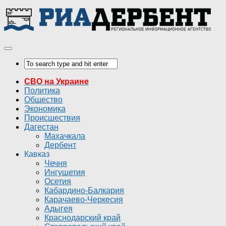
СВО на Украине
Политика
Общество
Экономика
Происшествия
Дагестан
Махачкала
Дербент
Кавказ
Чечня
Ингушетия
Осетия
Кабардино-Балкария
Карачаево-Черкесия
Адыгея
Краснодарский край