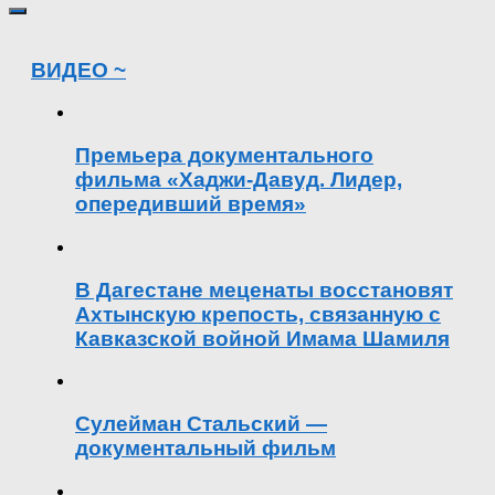
ВИДЕО ~
Премьера документального
фильма «Хаджи-Давуд. Лидер,
опередивший время»
В Дагестане меценаты восстановят
Ахтынскую крепость, связанную с
Кавказской войной Имама Шамиля
Сулейман Стальский —
документальный фильм