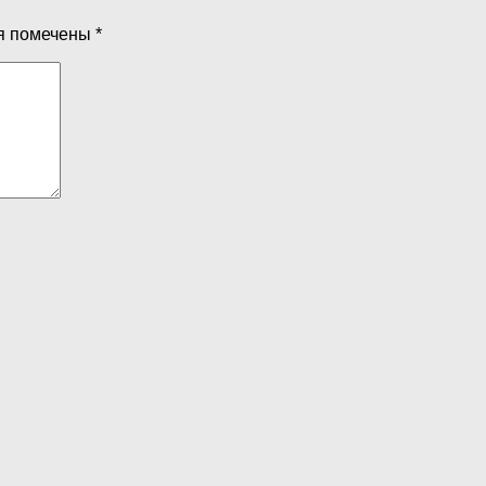
я помечены
*