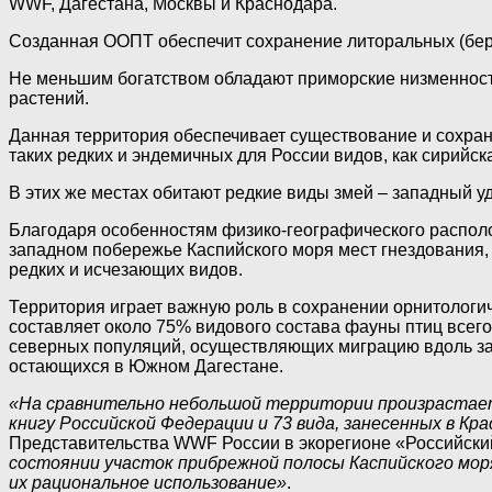
WWF, Дагестана, Москвы и Краснодара.
Созданная ООПТ обеспечит сохранение литоральных (бере
Не меньшим богатством обладают приморские низменности
растений.
Данная территория обеспечивает существование и сохран
таких редких и эндемичных для России видов, как сирийс
В этих же местах обитают редкие виды змей – западный у
Благодаря особенностям физико-географического распол
западном побережье Каспийского моря мест гнездования, о
редких и исчезающих видов.
Территория играет важную роль в сохранении орнитологич
составляет около 75% видового состава фауны птиц всег
северных популяций, осуществляющих миграцию вдоль зап
остающихся в Южном Дагестане.
«На сравнительно небольшой территории произрастает 
книгу Российской Федерации и 73 вида, занесенных в Кр
Представительства WWF России в экорегионе «Российский
состоянии участок прибрежной полосы Каспийского мор
их рациональное использование»
.