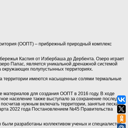
ерритория (ООПТ) – прибрежный природный комплекс
бережья Каспия от Избербаша до Дербента. Озеро играет
зеро Папас, является уникальной дренажной системой
на окружающих полупустынных территориях.
 На территории имеются насыщенные солями термальные
материалов для создания ООПТ в 2016 году. В ходе
тное население также выступало за сохранение последних
е посчитав нужным включать территории, занятые песками,
 марта 2022 года Постановлением №45 Правительства
 были разработаны коллективом ученых и специалистов