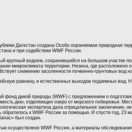
спублики Дагестан создана Особо охраняемая природная т
тана и при содействии WWF России.
ый крупный водоем, сохранившийся на большом участке по
нии микроклимата территории. Низина, где расположено о
обствует снижению засоленности почвенно-грунтовых вод 
мейскую равнину, и естественных выходов подземных вод.
 фонд дикой природы (WWF) с предложением о подготовке 
мость дюн, отделяющих озеро от морского побережья. Мес
кологическая экспертиза дала отрицательное заключение, н
ь обратилось к WWF России за помощью. И спустя год, 23
апас» был создан.
тью осуществлено WWF России, а материалы обследования