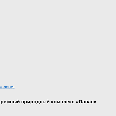
кология
брежный природный комплекс «Папас»