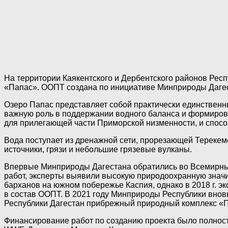
На территории Каякентского и Дербентского районов Ре
«Папас». ООПТ создана по инициативе Минприроды Дагес
Озеро Папас представляет собой практически единственн
важную роль в поддержании водного баланса и формирова
для прилегающей части Приморской низменности, и спос
Вода поступает из дренажной сети, прорезающей Тереке
источники, грязи и небольшие грязевые вулканы.
Впервые Минприроды Дагестана обратились во Всемирный
работ, эксперты выявили высокую природоохранную значи
барханов на южном побережье Каспия, однако в 2018 г. э
в состав ООПТ. В 2021 году Минприроды Республики внов
Республики Дагестан прибрежный природный комплекс «П
Финансирование работ по созданию проекта было полнос