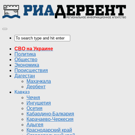
СВО на Украине
Политика
Общество
Экономика
Происшествия
Дагестан
Махачкала
Дербент
Кавказ
Чечня
Ингушетия
Осетия
Кабардино-Балкария
Карачаево-Черкесия
Адыгея
Краснодарский край