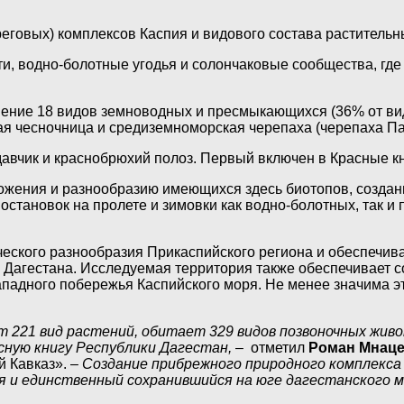
говых) комплексов Каспия и видового состава растительн
, водно-болотные угодья и солончаковые сообщества, где
ение 18 видов земноводных и пресмыкающихся (36% от вид
кая чесночница и средиземноморская черепаха (черепаха Па
давчик и краснобрюхий полоз. Первый включен в Красные кн
ожения и разнообразию имеющихся здесь биотопов, создан
становок на пролете и зимовки как водно-болотных, так и 
еского разнообразия Прикаспийского региона и обеспечиваю
о Дагестана. Исследуемая территория также обеспечивает 
адного побережья Каспийского моря. Не менее значима эта
221 вид растений, обитает 329 видов позвоночных живот
асную книгу Республики Дагестан,
– отметил
Роман Мнаце
 Кавказ». –
Создание прибрежного природного комплекса
я и единственный сохранившийся на юге дагестанского м