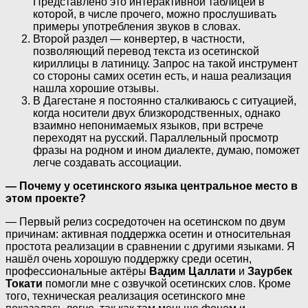
Представлено это интерактивной таблицей в
которой, в числе прочего, можно прослушивать
примеры употребления звуков в словах.
Второй раздел — конвертер, в частности,
позволяющий перевод текста из осетинской
кириллицы в латиницу. Запрос на такой инструмент
со стороны самих осетин есть, и наша реализация
нашла хорошие отзывы.
В Дагестане я постоянно сталкиваюсь с ситуацией,
когда носители двух близкородственных, однако
взаимно непонимаемых языков, при встрече
переходят на русский. Параллельный просмотр
фразы на родном и ином диалекте, думаю, поможет
легче создавать ассоциации.
— Почему у осетинского языка центральное место в
этом проекте?
— Первый релиз сосредоточен на осетинском по двум
причинам: активная поддержка осетин и относительная
простота реализации в сравнении с другими языками. Я
нашёл очень хорошую поддержку среди осетин,
профессиональные актёры
Вадим Цаллати
и
Заурбек
Токати
помогли мне с озвучкой осетинских слов. Кроме
того, техническая реализация осетинского мне