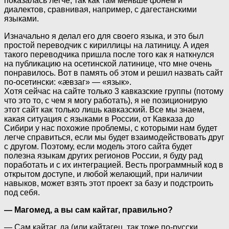
показалась легче, так как там меньше фонем и
диалектов, сравнивая, например, с дагестанскими
языками.
Изначально я делал его для своего языка, и это был
простой переводчик с кириллицы на латиницу. А идея
такого переводчика пришла после того как я наткнулся
на публикацию на осетинской латинице, что мне очень
понравилось. Вот в память об этом и решил назвать сайт
по-осетински: «ӕвзаг» — «язык».
Хотя сейчас на сайте только 3 кавказские группы (потому
что это то, с чем я могу работать), я не позиционирую
этот сайт как только лишь кавказский. Все мы знаем,
какая ситуация с языками в России, от Кавказа до
Сибири у нас похожие проблемы, с которыми нам будет
легче справиться, если мы будет взаимодействовать друг
с другом. Поэтому, если модель этого сайта будет
полезна языкам других регионов России, я буду рад
поработать и с их интеграцией. Весть программный код в
открытом доступе, и любой желающий, при наличии
навыков, может взять этот проект за базу и подстроить
под себя.
— Магомед, а вы сам кайтаг, правильно?
— Сам кайтаг, да (или кайтагец, так тоже по-русски