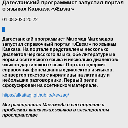
Дагестанский программист запустил портал
о языках Кавказа «Æвзаг»
01.08.2020 20:22
1
Дагестанский программист Магомед Магомедов
запустил справочный портал
«
Æвзаг» по языкам
Кавказа. На портале представлены несколько
диалектов черкесского языка, обе литературные
нормы осетинского языка и несколько диалектов/
языков даргинского языка. Портал содержит
справочник фонем данных диалектов и языков,
конвертер текстов с кириллицы на латиницу и
небольшие разговорники. Первый релиз
сфокусирован на осетинском материале.
https://alkaitagi.github.io/Aevzag/
Мы расспросили Магомеда о его портале и
проблемах кавказских языков в электронном
пространстве