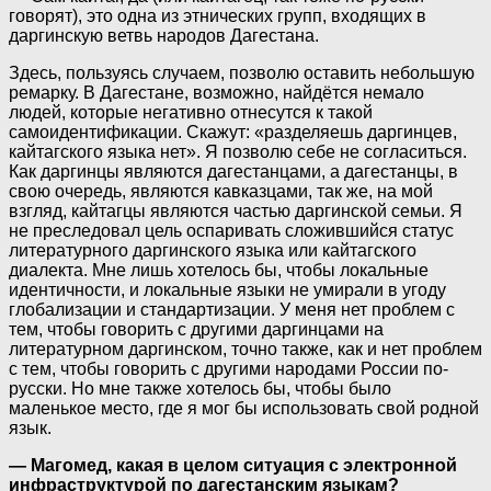
говорят), это одна из этнических групп, входящих в
даргинскую ветвь народов Дагестана.
Здесь, пользуясь случаем, позволю оставить небольшую
ремарку. В Дагестане, возможно, найдётся немало
людей, которые негативно отнесутся к такой
самоидентификации. Скажут: «разделяешь даргинцев,
кайтагского языка нет». Я позволю себе не согласиться.
Как даргинцы являются дагестанцами, а дагестанцы, в
свою очередь, являются кавказцами, так же, на мой
взгляд, кайтагцы являются частью даргинской семьи. Я
не преследовал цель оспаривать сложившийся статус
литературного даргинского языка или кайтагского
диалекта. Мне лишь хотелось бы, чтобы локальные
идентичности, и локальные языки не умирали в угоду
глобализации и стандартизации. У меня нет проблем с
тем, чтобы говорить с другими даргинцами на
литературном даргинском, точно также, как и нет проблем
с тем, чтобы говорить с другими народами России по-
русски. Но мне также хотелось бы, чтобы было
маленькое место, где я мог бы использовать свой родной
язык.
— Магомед, какая в целом ситуация с электронной
инфраструктурой по дагестанским языкам?