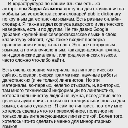
— Инфраструктура по нашим языкам есть. За
авторством
Заура Агамова
доступна для скачивания на
мобильные устройства серия словарей public dictionary
по крупным дагестанским языкам. Есть разные онлайн-
словари. Я также видел корпуса аварского и лезгинского,
наверняка, есть и по другим. Не так давно Google
добавил крупнейшие северокавказские языки в свою
клавиатуру GBoard, куда также входит проверка
правописания и подсказка слов. Это всё по крупным
языкам, а по малочисленным, как андо-цезская группа,
или даргинские диалекты, или ряд лезгинских языков,
часто сложно что-либо найти.
Есть очень хорошие материалы на лингвистических
сайтах, словари, очерки грамматики, научные работы
дагестанских (и не только) лингвистов. Но эти
материалы, во-первых, нелегко отыскать, и, во-вторых,
там много технической информации по лингвистике,
которая большинству людей не нужна, вследствие чего
целевая аудитория, а значит и потенциальная польза для
языка, сильно сужается. Я сам не лингвист, поэтому мне
хотелось сделать что-то приземлённое, полезное не
только лишь интересующимся лингвистикой. Более того,
хотелось что-то сделать именно для миноритарных
языков.