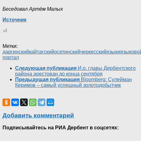
Беседовал Артём Малых
Источник
Метки:
даргинский
кайтагский
осетинский
черкесский
языки
языково
портал
Следующая публикация
И.о. главы Дербентского
района арестован до конца сентября
Предыдущая публикация
Bloomberg: Сулейман
Керимов – самый успешный золотодобытчик
Добавить комментарий
Подписывайтесь на РИА Дербент в соцсетях: