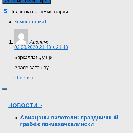
Подписка на комментарии
Комментарии
1
Аноним
:
02.08.2020 21:43 в 21:43
Баркаллагь, уцци
Арале ватаб гӀу
Ответить
НОВОСТИ ~
Авиацены взлетели: праздничный
грабёж по-махачкалински