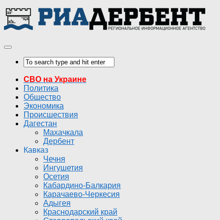
СВО на Украине
Политика
Общество
Экономика
Происшествия
Дагестан
Махачкала
Дербент
Кавказ
Чечня
Ингушетия
Осетия
Кабардино-Балкария
Карачаево-Черкесия
Адыгея
Краснодарский край